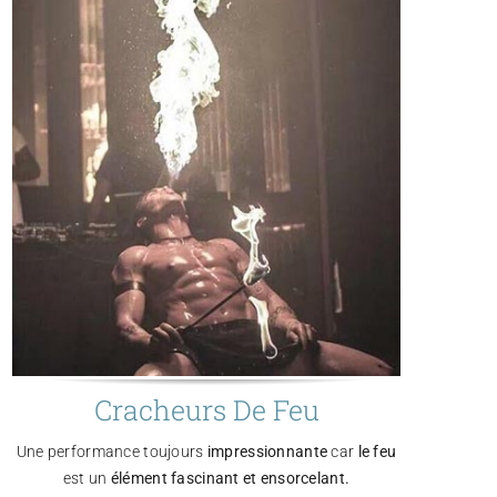
Cracheurs De Feu
Une performance toujours
impressionnante
car
le feu
est un
élément fascinant et ensorcelant.