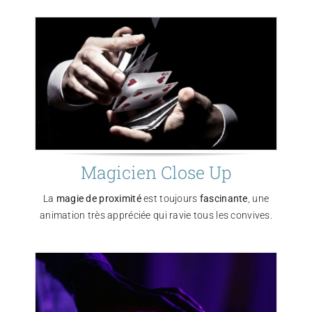
Magicien Close Up
La
magie de proximité
est toujours
fascinante
, une
animation très appréciée qui ravie tous les convives.